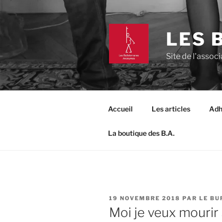
Aller
au
contenu
LES 
principal
Site de l'asso
Accueil
Les articles
Adh
La boutique des B.A.
PUBLIÉ
19 NOVEMBRE 2018
PAR
LE BU
LE
Moi je veux mourir 