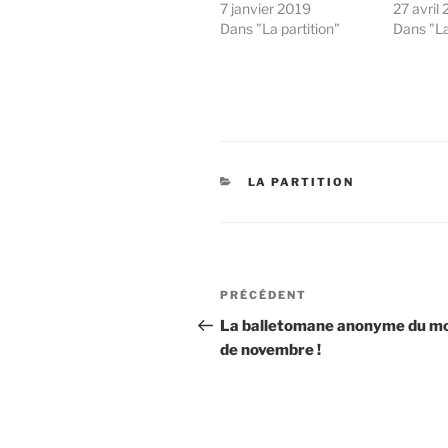
7 janvier 2019
27 avril
Dans "La partition"
Dans "La
CATÉGORIES
LA PARTITION
Navigation
Article
PRÉCÉDENT
de
précédent
La balletomane anonyme du mo
de novembre !
l’article