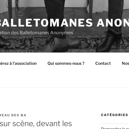
BALLETOMANES ANO
ciation des Balletomanes Anonymes
érez à l’association
Qui sommes-nous ?
Contact
Nos
CATÉGORIES
REAU DES BA
sur scène, devant les
Demandez le p